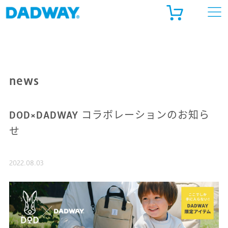
ADWAY ONLINE STORE
ルゴベビー公式 オンラインストア
news
天市場
DOD×DADWAY コラボレーションのお知ら
ahoo!ショッピング
せ
2022.08.03