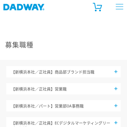
ADWAY ONLINE STORE
ルゴベビー公式 オンラインストア
募集職種
天市場
ahoo!ショッピング
【新横浜本社／正社員】商品部ブランド担当職
【新横浜本社／正社員】営業職
【新横浜本社／パート】営業部OA事務職
【新横浜本社／正社員】ECデジタルマーケティングリー